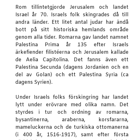
Rom tillintetgjorde Jerusalem och landet
Israel år 70. Israels folk skingrades då till
andra länder. Ett litet antal judar har ändå
bott på sitt historiska hemlands område
genom alla tider. Romarna gav landet namnet
Palestina Prima år 135 efter Israels
ärkefiender filistéerna och Jerusalem kallade
de Aelia Capitolina. Det fanns även ett
Palestina Secunda (dagens Jordanien och en
del av Golan) och ett Palestina Syria (ca
dagens Syrien).
Under Israels folks förskingring har landet
lytt under erövrare med olika namn. Det
styrdes i tur och ordning av romarna,
bysantinerna, araberna, korsfararna,
mameluckerna och de turkiska ottomanerna
(i 400 år, 1516-1917), samt efter första