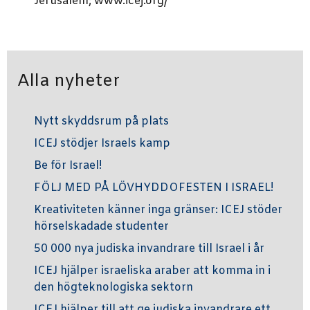
Jerusalem; www.icej.org/
Alla nyheter
Nytt skyddsrum på plats
ICEJ stödjer Israels kamp
Be för Israel!
FÖLJ MED PÅ LÖVHYDDOFESTEN I ISRAEL!
Kreativiteten känner inga gränser: ICEJ stöder
hörselskadade studenter
50 000 nya judiska invandrare till Israel i år
ICEJ hjälper israeliska araber att komma in i
den högteknologiska sektorn
ICEJ hjälper till att ge judiska invandrare ett