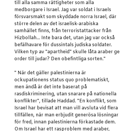
till alla samma rättigheter som alla
medborgare i Israel. Jag var soldat i Israels
försvarsmakt som skyddade norra Israel, där
större delen av det israelisk-arabiska
samhället finns, från terroristattacker från
Hizbollah... Inte bara det, utan jag var också
befälhavare för dussintals judiska soldater.
Vilken typ av "apartheid" skulle låta araber ge
order till judar? Den obefintliga sorten."
" När det gäller palestinierna är
ockupationens status quo problematiskt,
men ändå är det inte baserat på
rasdiskriminering, utan snarare på nationella
konflikter", tillade Haddad. "En konflikt, som
Israel har bevisat att man vill avsluta vid flera
tillfällen, när man erbjudit generösa lösningar
för fred, innan palestinierna förkastade dem.
Om Israel har ett rasproblem med araber,