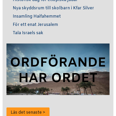
Nya skyddsrum till skolbarn i Kfar Silver
Insamling Haifahemmet
För ett enat Jerusalem
Tala Israels sak
Läs det senaste >