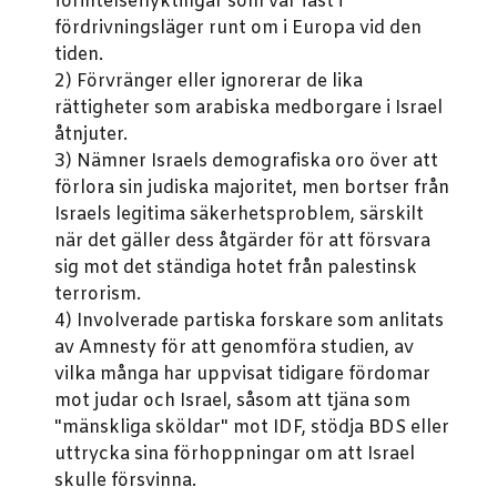
förintelseflyktingar som var fast i
fördrivningsläger runt om i Europa vid den
tiden.
2) Förvränger eller ignorerar de lika
rättigheter som arabiska medborgare i Israel
åtnjuter.
3) Nämner Israels demografiska oro över att
förlora sin judiska majoritet, men bortser från
Israels legitima säkerhetsproblem, särskilt
när det gäller dess åtgärder för att försvara
sig mot det ständiga hotet från palestinsk
terrorism.
4) Involverade partiska forskare som anlitats
av Amnesty för att genomföra studien, av
vilka många har uppvisat tidigare fördomar
mot judar och Israel, såsom att tjäna som
"mänskliga sköldar" mot IDF, stödja BDS eller
uttrycka sina förhoppningar om att Israel
skulle försvinna.