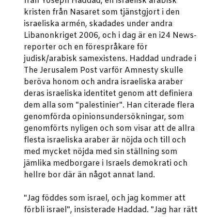
från Yoseph Haddad, en israelisk arabisk
kristen från Nasaret som tjänstgjort i den
israeliska armén, skadades under andra
Libanonkriget 2006, och i dag är en i24 News-
reporter och en förespråkare för
judisk/arabisk samexistens. Haddad undrade i
The Jerusalem Post varför Amnesty skulle
beröva honom och andra israeliska araber
deras israeliska identitet genom att definiera
dem alla som "palestinier". Han citerade flera
genomförda opinionsundersökningar, som
genomförts nyligen och som visar att de allra
flesta israeliska araber är nöjda och till och
med mycket nöjda med sin ställning som
jämlika medborgare i Israels demokrati och
hellre bor där än något annat land.
"Jag föddes som israel, och jag kommer att
förbli israel", insisterade Haddad. "Jag har rätt