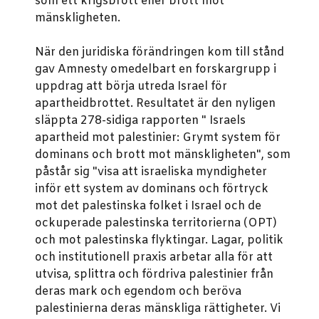
som ett krigsbrott eller brott mot
mänskligheten.
När den juridiska förändringen kom till stånd
gav Amnesty omedelbart en forskargrupp i
uppdrag att börja utreda Israel för
apartheidbrottet. Resultatet är den nyligen
släppta 278-sidiga rapporten " Israels
apartheid mot palestinier: Grymt system för
dominans och brott mot mänskligheten", som
påstår sig "visa att israeliska myndigheter
inför ett system av dominans och förtryck
mot det palestinska folket i Israel och de
ockuperade palestinska territorierna (OPT)
och mot palestinska flyktingar. Lagar, politik
och institutionell praxis arbetar alla för att
utvisa, splittra och fördriva palestinier från
deras mark och egendom och beröva
palestinierna deras mänskliga rättigheter. Vi