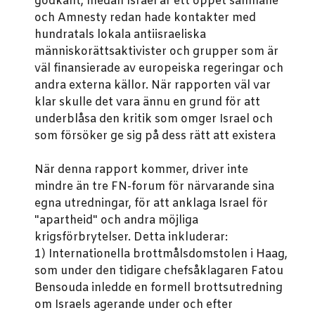
godkänt, medan Israel är ett öppet samhälle
och Amnesty redan hade kontakter med
hundratals lokala antiisraeliska
människorättsaktivister och grupper som är
väl finansierade av europeiska regeringar och
andra externa källor. När rapporten väl var
klar skulle det vara ännu en grund för att
underblåsa den kritik som omger Israel och
som försöker ge sig på dess rätt att existera
När denna rapport kommer, driver inte
mindre än tre FN-forum för närvarande sina
egna utredningar, för att anklaga Israel för
"apartheid" och andra möjliga
krigsförbrytelser. Detta inkluderar:
1) Internationella brottmålsdomstolen i Haag,
som under den tidigare chefsåklagaren Fatou
Bensouda inledde en formell brottsutredning
om Israels agerande under och efter