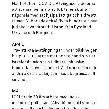
När hotet om COVID-19 tvingade israelerna
att stanna hemma blev ICEJ mer aktiv än
någonsin med att hjälpa fattiga och äldre att
få mat.
Vi började också flyga hundratals nya
judiska invandrare till Israel från Ryssland,
Ukraina och Etiopien.
APRIL
Trav strikta avstängningar under påskhelgen
hjälp ICEJ till att ge mat och ta hand om fler
israeler än någonsin tidigare, inklusive
hundratals överlevande från Förintelsen och
andra äldre israeler, som hade begränsat till
sina hem.
MAJ
ICEJ firade 30 års arbete med judisk
invandring till Israel (Aliyah) med att sponsra
en speciell charterflygning från Ryssland i