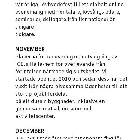
vår årliga Lövhyddofest till ett globalt online-
evenemang med fler talare, lovsångsledare,
seminarier, deltagare från fler nationer än
tidigare
tidigare.
NOVEMBER
Planerna för renovering och utvidgning av
ICEJs Haifa-hem för överlevande från
förintelsen närmade sig slutskedet.
Vi
startade boendet 2010 och sedan dess har det
vuxit från några blygsamma lägenheter till ett
stort projekt fördelat
på ett dussin byggnader, inklusive en
gemensam matsal, museum och
aktivitetscenter.
DECEMBER
ICEJ avslutade året med att sponsra flyg för