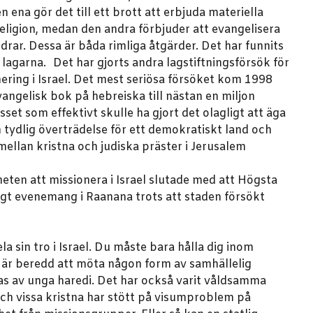
 ena gör det till ett brott att erbjuda materiella
religion, medan den andra förbjuder att evangelisera
drar. Dessa är båda rimliga åtgärder. Det har funnits
lagarna. Det har gjorts andra lagstiftningsförsök för
nering i Israel. Det mest seriösa försöket kom 1998
angelisk bok på hebreiska till nästan en miljon
sset som effektivt skulle ha gjort det olagligt att äga
n tydlig överträdelse för ett demokratiskt land och
 mellan kristna och judiska präster i Jerusalem
eten att missionera i Israel slutade med att Högsta
ligt evenemang i Raanana trots att staden försökt
a sin tro i Israel. Du måste bara hålla dig inom
 är beredd att möta någon form av samhällelig
as av unga haredi. Det har också varit våldsamma
ch vissa kristna har stött på visumproblem på