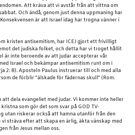
tendomen. Att kräva att vi avstår från att vittna om
lla sabbat. Och ändå, genom just denna uppmaning har
 Konsekvensen är att Israel idag har trogna vänner i
risten antisemitism, har ICEJ gjort ett frivilligt
ot det judiska folket, och detta har vi troget hållit
el är inte beroende av att judar accepterar vår
 med Israel och bekämpar antisemitism runt om i
a 2: 8). Aposteln Paulus instruerar till och med alla
ersom de förblir "älskade för fädernas skull" (Rom.
ån att dela evangeliet med judar. Vi kommer inte heller
De kristna som gör det som svar på GOD TV-
g utan riskerar också att hamna utanför från den
 vi sträva efter att skapa en ärlig, äkta vänskap med
ngen från Jesus mellan oss.