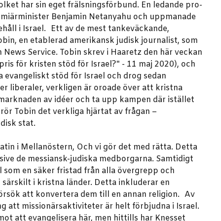
folket har sin eget frälsningsförbund. En ledande pro-
ll premiärminister Benjamin Netanyahu och uppmanade
håll i Israel. Ett av de mest tankeväckande,
bin, en etablerad amerikansk judisk journalist, som
 News Service. Tobin skrev i Haaretz den här veckan
ris för kristen stöd för Israel?" - 11 maj 2020), och
 evangeliskt stöd för Israel och drog sedan
r liberaler, verkligen är oroade över att kristna
 marknaden av idéer och ta upp kampen där istället
rör Tobin det verkliga hjärtat av frågan –
disk stat.
tin i Mellanöstern, Och vi gör det med rätta. Detta
nklusive de messiansk-judiska medborgarna. Samtidigt
 som en säker fristad från alla övergrepp och
särskilt i kristna länder. Detta inkluderar en
försök att konvertera dem till en annan religion. Av
att missionärsaktiviteter är helt förbjudna i Israel.
 mot att evangelisera här, men hittills har Knesset