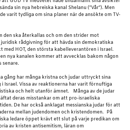
 att GOD TV medvetet hade undanhållit sina avsikter
 sända sin nya hebreiska kanal Shelanu (”Vår”). Men
 de varit tydliga om sina planer när de ansökte om TV-
m den ska återkallas och om den strider mot
t juridisk rådgivning för att hävda sin demokratiska
akt med HOT, den största kabelleverantören i Israel.
tt den nya kanalen kommer att avvecklas bakom någon
s senare.
la gång har många kristna och judar uttryckt sina
 Israel. Vissa av reaktionerna har varit förnuftiga
mistiska och helt utanför ämnet. Många av de judar
räftat deras misstankar om att pro-israeliska
a tiden. De har också anklagat messianska judar för att
llnaderna mellan judendomen och kristendomen. På
iska ledare öppet krävt ett slut på varje predikan om
oria av kristen antisemitism, läran om