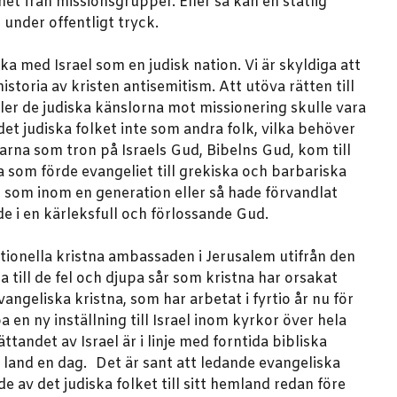
et från missionsgrupper. Eller så kan en statlig
under offentligt tryck.
ka med Israel som en judisk nation. Vi är skyldiga att
istoria av kristen antisemitism. Att utöva rätten till
eller de judiska känslorna mot missionering skulle vara
et judiska folket inte som andra folk, vilka behöver
rna som tron på Israels Gud, Bibelns Gud, kom till
a som förde evangeliet till grekiska och barbariska
", som inom en generation eller så hade förvandlat
de i en kärleksfull och förlossande Gud.
ionella kristna ambassaden i Jerusalem utifrån den
 till de fel och djupa sår som kristna har orsakat
angeliska kristna, som har arbetat i fyrtio år nu för
 en ny inställning till Israel inom kyrkor över hela
andet av Israel är i linje med forntida bibliska
itt land en dag. Det är sant att ledande evangeliska
 av det judiska folket till sitt hemland redan före