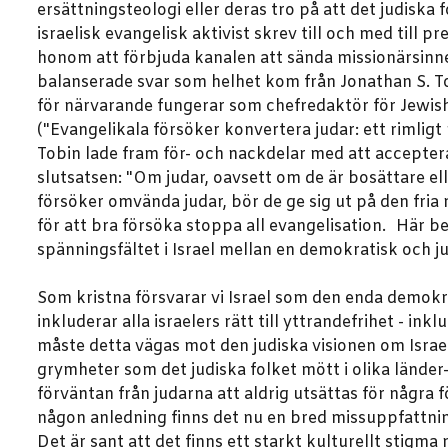
ersättningsteologi eller deras tro på att det judiska 
israelisk evangelisk aktivist skrev till och med ti
honom att förbjuda kanalen att sända missionärsinne
balanserade svar som helhet kom från Jonathan S. To
för närvarande fungerar som chefredaktör för Jewish
("Evangelikala försöker konvertera judar: ett rimligt p
Tobin lade fram för- och nackdelar med att acceptera
slutsatsen: "Om judar, oavsett om de är bosättare elle
försöker omvända judar, bör de ge sig ut på den fria
för att bra försöka stoppa all evangelisation. Här be
spänningsfältet i Israel mellan en demokratisk och ju
Som kristna försvarar vi Israel som den enda demokra
inkluderar alla israelers rätt till yttrandefrihet - i
måste detta vägas mot den judiska visionen om Israel
grymheter som det judiska folket mött i olika länder- 
förväntan från judarna att aldrig utsättas för några 
någon anledning finns det nu en bred missuppfattning 
Det är sant att det finns ett starkt kulturellt stigma