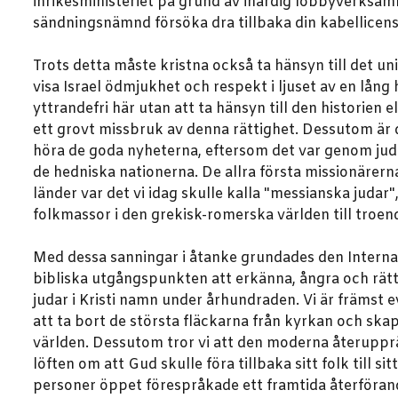
inrikesministeriet på grund av ihärdig lobbyverksamh
sändningsnämnd försöka dra tillbaka din kabellicens 
Trots detta måste kristna också ta hänsyn till det uni
visa Israel ödmjukhet och respekt i ljuset av en lång h
yttrandefri här utan att ta hänsyn till den historien 
ett grovt missbruk av denna rättighet. Dessutom är d
höra de goda nyheterna, eftersom det var genom juda
de hedniska nationerna. De allra första missionärern
länder var det vi idag skulle kalla "messianska judar
folkmassor i den grekisk-romerska världen till troen
Med dessa sanningar i åtanke grundades den Internat
bibliska utgångspunkten att erkänna, ångra och rätta
judar i Kristi namn under århundraden. Vi är främst ev
att ta bort de största fläckarna från kyrkan och skapa
världen. Dessutom tror vi att den moderna återupprätt
löften om att Gud skulle föra tillbaka sitt folk till s
personer öppet förespråkade ett framtida återförande