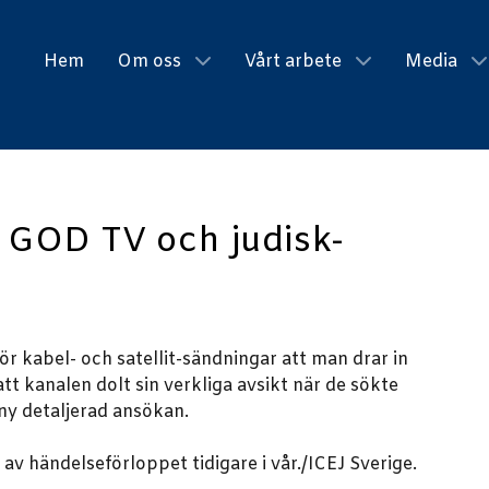
Hem
Om oss
Vårt arbete
Media
? GOD TV och judisk-
ör kabel- och satellit-sändningar att man drar in
t kanalen dolt sin verkliga avsikt när de sökte
n ny detaljerad ansökan.
v händelseförloppet tidigare i vår./ICEJ Sverige.