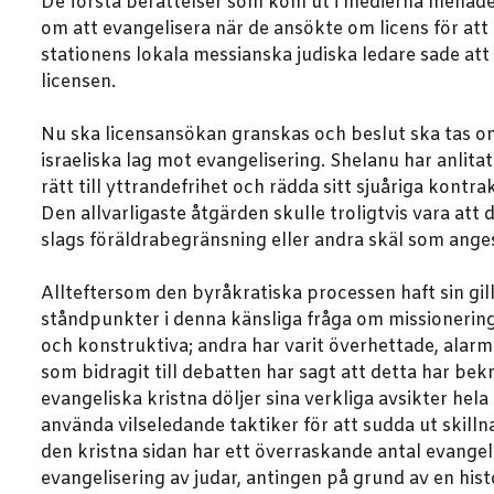
De första berättelser som kom ut i medierna menade
om att evangelisera när de ansökte om licens för att
stationens lokala messianska judiska ledare sade att
licensen.
Nu ska licensansökan granskas och beslut ska tas o
israeliska lag mot evangelisering. Shelanu har anlita
rätt till yttrandefrihet och rädda sitt sjuåriga kontr
Den allvarligaste åtgärden skulle troligtvis vara a
slags föräldrabegränsning eller andra skäl som ange
Allteftersom den byråkratiska processen haft sin gil
ståndpunkter i denna känsliga fråga om missionering i
och konstruktiva; andra har varit överhettade, alar
som bidragit till debatten har sagt att detta har bek
evangeliska kristna döljer sina verkliga avsikter hel
använda vilseledande taktiker för att sudda ut ski
den kristna sidan har ett överraskande antal evangel
evangelisering av judar, antingen på grund av en hist