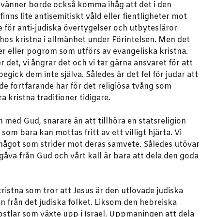
 vänner borde också komma ihåg att det i den
inns lite antisemitiskt våld eller fientligheter mot
e för anti-judiska övertygelser och utbytesläror
os kristna i allmänhet under Förintelsen. Men det
ner eller pogrom som utförs av evangeliska kristna.
det, vi ångrar det och vi tar gärna ansvaret för att
gick dem inte själva. Således är det fel för judar att
de fortfarande har för det religiösa tvång som
kristna traditioner tidigare.
n med Gud, snarare än att tillhöra en statsreligion
som bara kan mottas fritt av ett villigt hjärta. Vi
å något som strider mot deras samvete. Således utövar
n gåva från Gud och vårt kall är bara att dela den goda
 kristna som tror att Jesus är den utlovade judiska
n från det judiska folket. Liksom den hebreiska
ostlar som växte upp i Israel. Uppmaningen att dela