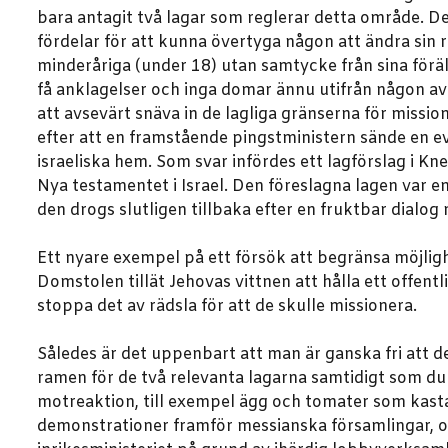
bara antagit två lagar som reglerar detta område. Den
fördelar för att kunna övertyga någon att ändra sin 
minderåriga (under 18) utan samtycke från sina föräl
få anklagelser och inga domar ännu utifrån någon av 
att avsevärt snäva in de lagliga gränserna för missio
efter att en framstående pingstministern sände en ev
israeliska hem. Som svar infördes ett lagförslag i Kne
Nya testamentet i Israel. Den föreslagna lagen var e
den drogs slutligen tillbaka efter en fruktbar dialog
Ett nyare exempel på ett försök att begränsa möjligh
Domstolen tillät Jehovas vittnen att hålla ett offent
stoppa det av rädsla för att de skulle missionera.
Således är det uppenbart att man är ganska fri att del
ramen för de två relevanta lagarna samtidigt som du
motreaktion, till exempel ägg och tomater som kast
demonstrationer framför messianska församlingar, o