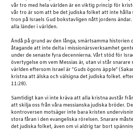
vår tro med hela världen är en viktig princip för kris
vår tro är som att be det judiska folket att inte hå
tron på Israels Gud bokstavligen nått jordens ändar.
alla länder i världen.
Ändå på grund av den långa, smärtsamma historien om k
åtagande att inte delta i missionärsverksamhet gentem
under de senaste fyra decennierna. Vårt stöd för Isra
övertygelse om vem Messias är, utan vi står snarare
världen eftersom Israel är ”Guds ögons äpple” (Sakarj
kristna att älska och välsigna det judiska folket. eft
11:28).
Samtidigt kan vi inte kräva att alla kristna avstår fr
att skilja oss från våra messianska judiska bröder. 
kontroversen motsäger inte bara kristen undervisnin
stora fåran i den evangeliska rörelsen. Snarare måste
det judiska folket, även om vi aldrig tar bort spänni