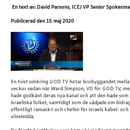
En text av: David Parsons, ICEJ VP Senior Spokesm
Publicerad den 15 maj 2020
En tvist omkring GOD TV hotar brobyggandet mellan kr
veckor sedan när Ward Simpson, VD för GOD TV, medd
hade godkänt deras nya kanal och att den hade som m
israeliska folket, samtidigt som de vädjade om bidrag
offentligt ramaskri och chefen för Israels kabel- och
vilseledda.