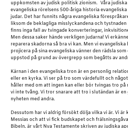
uppkomsten av judisk politisk zionism. Våra judiska
evangeliska rörelsens 500-åriga historia evangeliska f
judar. Det har funnits några evangeliska förespråkar
liksom de beklagliga misslyckandena och tystnaden h
finns inga fall av tvingade konverteringar, inkvisitio
Men dessa saker hände verkligen judarna! Vi erkänner 
reparera skadorna så bra vi kan. Men vi evangeliska be
projicera på sina evangeliska vänner den rädsla som 
uppstod på grund av övergrepp som begåtts av andra 
Kärnan i den evangeliska tron är en personlig relatio
eller en kyrka. Vi ser på tro som värdefullt och något 
håller med om att ingen kan eller bör tvingas tro p
vi inte tvång. Vi tror snarare att tro i slutändan är e
nyheten med andra.
Dessutom har vi aldrig försökt dölja vilka vi är. Vi är
Messias och att vi fick budskapet och frälsningsgåva
Bibeln, är vårt Nya Testamente skriven av judiska ap