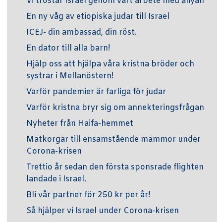
Vi tröstar Israel genom vårt arbete med aliyah
En ny våg av etiopiska judar till Israel
ICEJ- din ambassad, din röst.
En dator till alla barn!
Hjälp oss att hjälpa våra kristna bröder och
systrar i Mellanöstern!
Varför pandemier är farliga för judar
Varför kristna bryr sig om annekteringsfrågan
Nyheter från Haifa-hemmet
Matkorgar till ensamstående mammor under
Corona-krisen
Trettio år sedan den första sponsrade flighten
landade i Israel.
Bli vår partner för 250 kr per år!
Så hjälper vi Israel under Corona-krisen