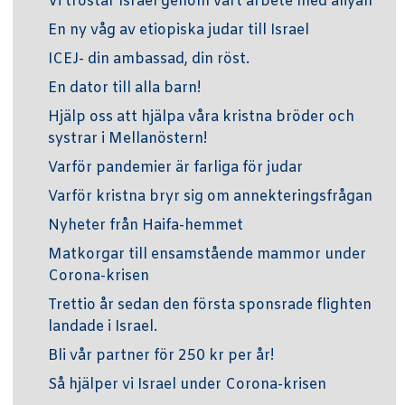
Vi tröstar Israel genom vårt arbete med aliyah
En ny våg av etiopiska judar till Israel
ICEJ- din ambassad, din röst.
En dator till alla barn!
Hjälp oss att hjälpa våra kristna bröder och
systrar i Mellanöstern!
Varför pandemier är farliga för judar
Varför kristna bryr sig om annekteringsfrågan
Nyheter från Haifa-hemmet
Matkorgar till ensamstående mammor under
Corona-krisen
Trettio år sedan den första sponsrade flighten
landade i Israel.
Bli vår partner för 250 kr per år!
Så hjälper vi Israel under Corona-krisen