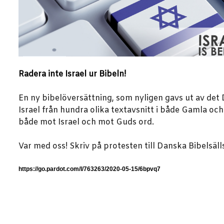
Radera inte Israel ur Bibeln!
En ny bibelöversättning, som nyligen gavs ut av det D
Israel från hundra olika textavsnitt i både Gamla oc
både mot Israel och mot Guds ord.
Var med oss! Skriv på protesten till Danska Bibelsä
https://go.pardot.com/l/763263/2020-05-15/6bpvq7