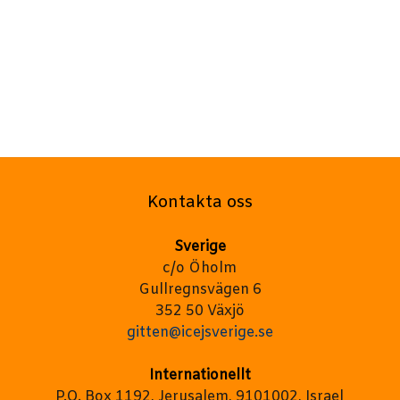
Kontakta oss
Sverige
c/o Öholm
Gullregnsvägen 6
352 50 Växjö
gitten@icejsverige.se
Internationellt
P.O. Box 1192, Jerusalem, 9101002, Israel