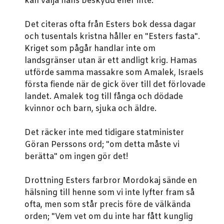
kan välja hans beskydd eller inte.
Det citeras ofta från Esters bok dessa dagar
och tusentals kristna håller en "Esters fasta".
Kriget som pågår handlar inte om
landsgränser utan är ett andligt krig. Hamas
utförde samma massakre som Amalek, Israels
första fiende när de gick över till det förlovade
landet. Amalek tog till fånga och dödade
kvinnor och barn, sjuka och äldre.
Det räcker inte med tidigare statminister
Göran Perssons ord; "om detta måste vi
berätta" om ingen gör det!
Drottning Esters farbror Mordokaj sände en
hälsning till henne som vi inte lyfter fram så
ofta, men som står precis före de välkända
orden; "Vem vet om du inte har fått kunglig