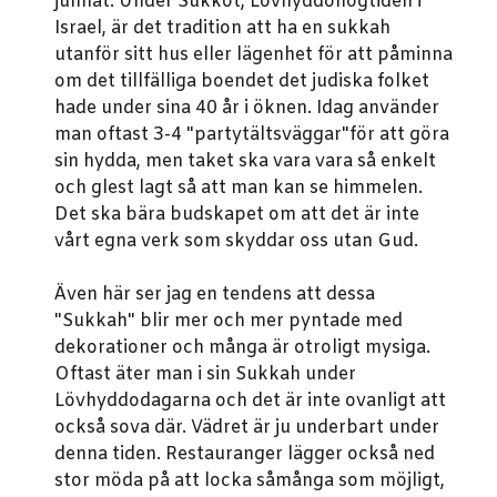
julmat. Under Sukkot, Lövhyddohögtiden i
Israel, är det tradition att ha en sukkah
utanför sitt hus eller lägenhet för att påminna
om det tillfälliga boendet det judiska folket
hade under sina 40 år i öknen. Idag använder
man oftast 3-4 "partytältsväggar"för att göra
sin hydda, men taket ska vara vara så enkelt
och glest lagt så att man kan se himmelen.
Det ska bära budskapet om att det är inte
vårt egna verk som skyddar oss utan Gud.
Även här ser jag en tendens att dessa
"Sukkah" blir mer och mer pyntade med
dekorationer och många är otroligt mysiga.
Oftast äter man i sin Sukkah under
Lövhyddodagarna och det är inte ovanligt att
också sova där. Vädret är ju underbart under
denna tiden. Restauranger lägger också ned
stor möda på att locka såmånga som möjligt,