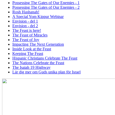
Possessing The Gates of Our Enemies - 1
Possessing The Gates of Our Enemies - 2
Rosh Hashanah!
A Special Yom Kippur Webinar
Envision - del 1
Envision - del 2
The Feast is here!
The Feast of Miracles
The Feast of Joy
Impacting The Next Generation
Inside Look at the Feast
Keeping The Feast
Hispanic Christians Celebrate The Feast
The Nations Celebrate the Feast
The Isaiah 19 Highway
Lär dig mer om Guds unika plan för Israel