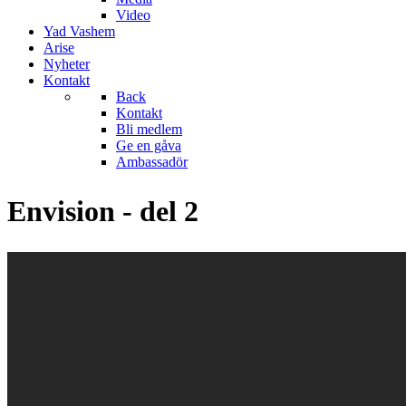
Video
Yad Vashem
Arise
Nyheter
Kontakt
Back
Kontakt
Bli medlem
Ge en gåva
Ambassadör
Envision - del 2