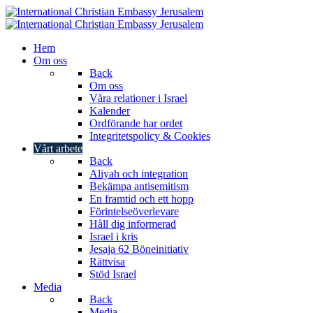
Hem
Om oss
Back
Om oss
Våra relationer i Israel
Kalender
Ordförande har ordet
Integritetspolicy & Cookies
Vårt arbete
Back
Aliyah och integration
Bekämpa antisemitism
En framtid och ett hopp
Förintelseöverlevare
Håll dig informerad
Israel i kris
Jesaja 62 Böneinitiativ
Rättvisa
Stöd Israel
Media
Back
Media