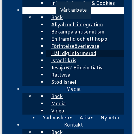
Integritetspolicy & Cookies
Vårt arbete
Back
Aliyah och integration
Bekämpa antisemitism
En framtid och ett hopp
Förintelseöverlevare
Håll dig informerad
Israel i kris
Jesaja 62 Böneinitiativ
Rättvisa
Stöd Israel
Media
Back
Media
Video
Yad Vashem
Arise
Nyheter
Kontakt
Back